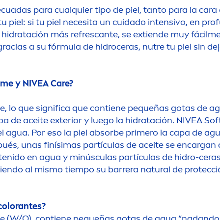
uadas para cualquier tipo de piel, tanto para la cara
 piel: si tu piel necesita un cuidado intensivo, en pr
a hidratación más refrescante, se extiende muy fácil
m
 gracias a su fórmula de hidroceras, nutre tu piel sin 
eme
y
NIVEA
Care
?
e, lo que significa que contiene pequeñas gotas de a
pa de aceite exterior y luego la hidratación.
NIVEA
Soft
l agua. Por eso la piel absorbe primero la capa de ag
s, unas finísimas partículas de aceite se encargan de
tenido en agua y minúsculas partículas de hidro-ceras 
eciendo al mismo tiempo su barrera
natural
de protecci
color
antes?
e (W/O), contiene pequeñas gotas de agua “nadando” e