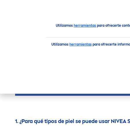
PRODUCTOS
CONSEJOS
Consejo
Preguntas Frecuentes
¿Tienes preguntas e
Utilizamos
herramientas
para ofrecerte cont
Utilizamos
herramientas
para ofrecerte informa
¿TIENES PREGU
1. ¿Para qué tipos de piel se puede usar
NIVEA
S