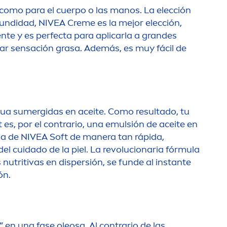
 como para el cuerpo o las manos. La elección
ofundidad,
NIVEA
Creme
es la mejor elección,
en
te y es perfecta para aplicarla a grandes
dejar sensación grasa. Además, es muy fácil de
gua sumergidas en aceite. Como resultado, tu
 es, por el contrario, una emulsión de aceite en
ua de
NIVEA
Soft de manera tan rápida,
l cuidado de la piel. La revolucionaria fórmula
nutritivas en dispersión, se funde al instante
ón.
n una fase oleosa. Al contrario de las