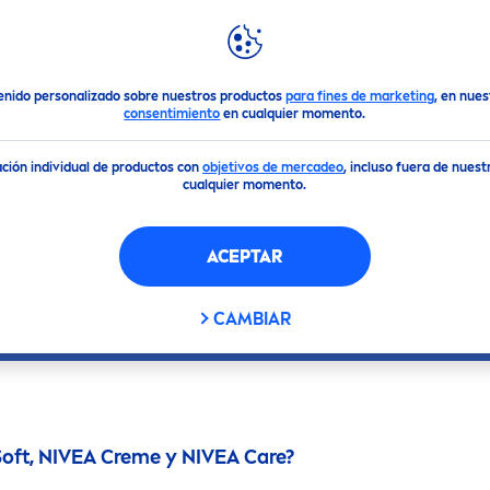
DESTACADOS
MUNDO
NIVEA
n torno a nuestras cremas todo uso?
enido personalizado sobre nuestros productos
para fines de marketing
, en nue
consentimiento
en cualquier momento.
ción individual de productos con
objetivos de mercadeo
, incluso fuera de nues
NTAS EN TORNO A N
cualquier momento.
TODO USO?
ACEPTAR
Aquí encontrarás las respuestas a las preguntas más
CAMBIAR
oft,
NIVEA
Creme
y
NIVEA
Care
?