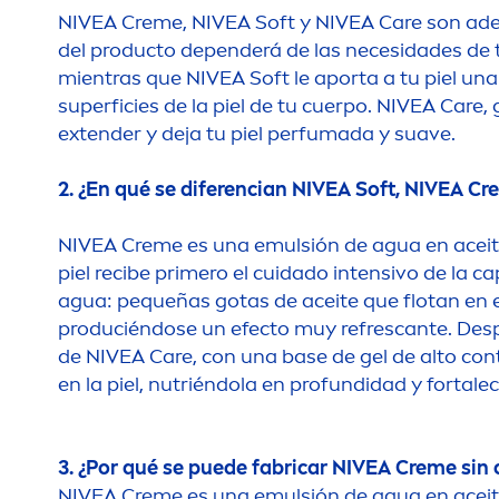
NIVEA
Creme
,
NIVEA
Soft y
NIVEA
Care
son adec
del producto dependerá de las necesidades de tu
mientras que
NIVEA
Soft le aporta a tu piel un
superficies de la piel de tu cuerpo.
NIVEA
Care
,
extender y deja tu piel perfumada y suave.
2. ¿En qué se diferencian
NIVEA
Soft,
NIVEA
Cr
NIVEA
Creme
es una emulsión de agua en aceit
piel recibe primero el cuidado intensivo de la ca
agua: pequeñas gotas de aceite que flotan en e
produciéndose un efecto muy refrescante. Despué
de
NIVEA
Care
, con una base de gel de alto con
en la piel, nutriéndola en profundidad y fortal
3. ¿Por qué se puede fabricar
NIVEA
Creme
sin
NIVEA
Creme
es una emulsión de agua en aceit