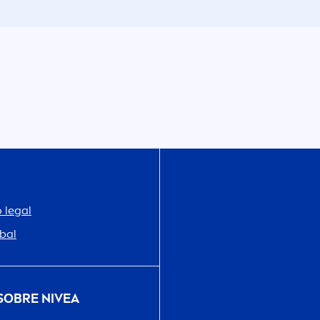
 legal
bal
 SOBRE
NIVEA