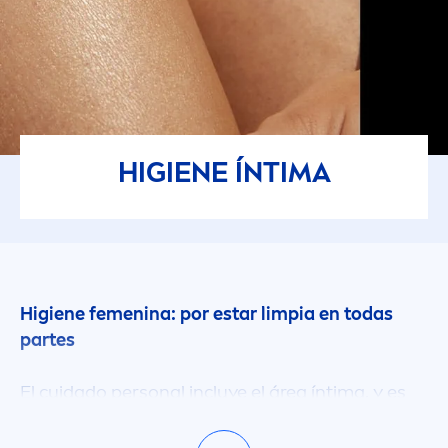
HIGIENE ÍNTIMA
Higiene fe
men
ina: por estar limpia en todas
partes
El cuidado personal incluye el área íntima, y es
vital
incorporar el cuidado de esta región del
cuerpo en tu rutina diaria. Pero, ¿por qué es