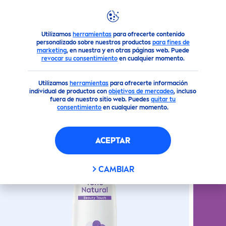
Productos
Cuerpo
Desodorante
Desodorante Aerosol
DESODORANTE AEROSOL
Utilizamos
herramientas
para ofrecerte contenido
ANTITRANSPIRANTE TONO
personalizado sobre nuestros productos
para fines de
NATURAL
SPRAY
BEAUTY
marketing
, en nuestra y en otras páginas web. Puede
revocar su consentimiento
en cualquier momento.
TOUCH 150ML
Utilizamos
herramientas
para ofrecerte información
individual de productos con
objetivos de mercadeo
, incluso
fuera de nuestro sitio web. Puedes
quitar tu
consentimiento
en cualquier momento.
ACEPTAR
CAMBIAR