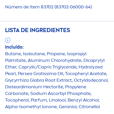
Número de Item 83702 (83702-06000-64)
LISTA DE INGREDIENTES
Incluído:
Butane, Isobutane, Propane, Isopropyl
Palmitate, Aluminum Chloro
hydra
te, Dicaprylyl
Ether, Caprylic/Capric Triglyceride,
Hydro
lyzed
Pearl
, Persea Gratissima Oil, Tocopheryl Acetate,
Glycyrrhiza Glabra Root Extract, Octyldodecanol,
Disteardimonium Hectorite, Propylene
Carbonate, Sodium Ascorbyl Phosphate,
Tocopherol, Parfum, Linalool, Benzyl Alcohol,
Alpha-Isomethyl Ionone, Geraniol, Citronellol