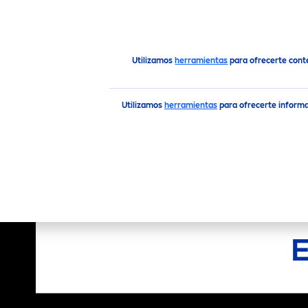
PRODUCTOS
CONSEJOS
Productos
Hombre
Afeitado
Espuma para Afeita
Utilizamos
herramientas
para ofrecerte cont
Utilizamos
herramientas
para ofrecerte informa