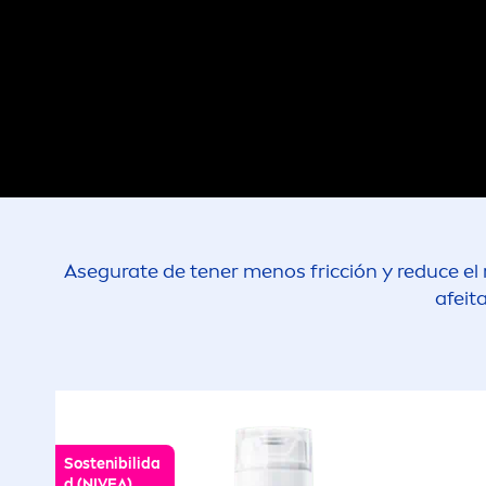
Asegurate de tener
men
os fricción y reduce el
afeit
Sostenibilida
d (
NIVEA
)