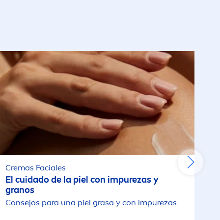
Cremas Faciales
El cuidado de la piel con im
pure
zas y
granos
Consejos para una piel grasa y con im
pure
zas