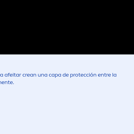
ara afeitar crean una capa de protección entre la
men
te.