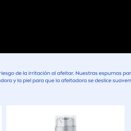
 riesgo de la irritación al afeitar. Nuestras espumas p
adora y la piel para que la afeitadora se deslice suave