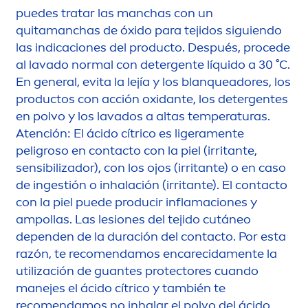
puedes tratar las manchas con un
quitamanchas de óxido para tejidos siguiendo
las indicaciones del producto. Después, procede
al lavado normal con detergente líquido a 30 ˚C.
En general, evita la lejía y los blanqueadores, los
productos con acción oxidante, los detergentes
en polvo y los lavados a altas temperaturas.
Atención: El ácido cítrico es ligera
men
te
peligroso en contacto con la piel (irritante,
sensibilizador), con los ojos (irritante) o en caso
de ingestión o inhalación (irritante). El contacto
con la piel puede producir inflamaciones y
ampollas. Las lesiones del tejido cutáneo
dependen de la duración del contacto. Por esta
razón, te reco
men
damos en
care
cida
men
te la
utilización de guantes
protect
ores cuando
manejes el ácido cítrico y también te
reco
men
damos no inhalar el polvo del ácido