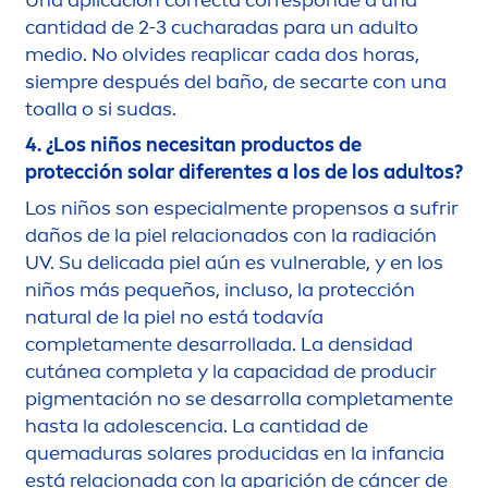
Una aplicación correcta corresponde a una
cantidad de 2-3 cucharadas para un adulto
medio. No olvides reaplicar cada dos horas,
siempre después del baño, de secarte con una
toalla o si sudas.
4. ¿Los niños necesitan productos de
protección solar diferentes a los de los adultos?
Los niños son especial
men
te propensos a sufrir
daños de la piel relacionados con la radiación
UV. Su delicada piel aún es vulnerable, y en los
niños más pequeños, incluso, la protección
natural
de la piel no está todavía
completa
men
te desarrollada. La densidad
cutánea completa y la capacidad de producir
pig
men
tación no se desarrolla completa
men
te
hasta la adolescencia. La cantidad de
quemaduras solares producidas en la infancia
está relacionada con la aparición de cáncer de