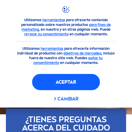
Consejo
Preguntas Frecuentes
¿Tienes preguntas acerca
Utilizamos
herramientas
para ofrecerte contenido
personalizado sobre nuestros productos
para fines de
marketing
, en nuestra y en otras páginas web. Puede
revocar su consentimiento
en cualquier momento.
Utilizamos
herramientas
para ofrecerte información
individual de productos con
objetivos de mercadeo
, incluso
fuera de nuestro sitio web. Puedes
quitar tu
consentimiento
en cualquier momento.
ACEPTAR
CAMBIAR
¿TIENES PREGUNTAS
ACERCA DEL CUIDADO