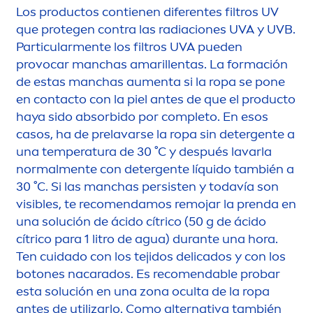
Los productos contienen diferentes filtros UV
que protegen contra las radiaciones UVA y UVB.
Particular
men
te los filtros UVA pueden
provocar manchas amarillentas. La formación
de estas manchas au
men
ta si la ropa se pone
en contacto con la piel antes de que el producto
haya sido absorbido por completo. En esos
casos, ha de prelavarse la ropa sin detergente a
una temperatura de 30 ˚C y después lavarla
normal
men
te con detergente líquido también a
30 ˚C. Si las manchas persisten y todavía son
visibles, te reco
men
damos remojar la prenda en
una solución de ácido cítrico (50 g de ácido
cítrico para 1 litro de agua) durante una hora.
Ten cuidado con los tejidos delicados y con los
botones nacarados. Es reco
men
dable probar
esta solución en una zona oculta de la ropa
antes de utilizarlo. Como alternativa también