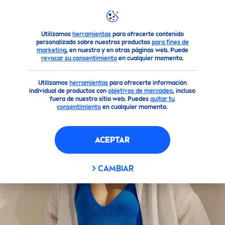
Productos
Sol
Protección Solar
Protect
or Solar Corpor
Utilizamos
herramientas
para ofrecerte contenido
personalizado sobre nuestros productos
para fines de
marketing
, en nuestra y en otras páginas web. Puede
revocar su consentimiento
en cualquier momento.
Utilizamos
herramientas
para ofrecerte información
individual de productos con
objetivos de mercadeo
, incluso
fuera de nuestro sitio web. Puedes
quitar tu
consentimiento
en cualquier momento.
ACEPTAR
CAMBIAR